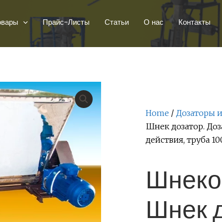
овары
Прайс-Листы
Статьи
О нас
Контакты
Home
/
Дозаторы 
Шнек дозатор. До
действия, труба 1
Шнеко
Шнек д