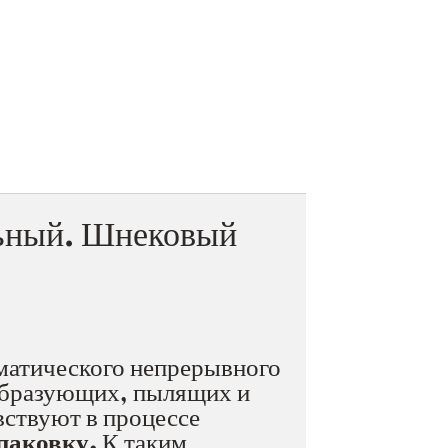
льный. Шнековый
матического непрерывного
еобразующих, пылящих и
ствуют в процессе
паковку.
К таким