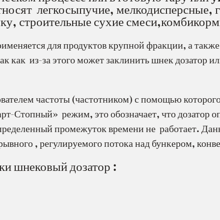
тносят легкосыпучие, мелкодисперсные, 
ку, строительные сухие смеси,комбикорм
рименяется для продуктов крупной фракции, а такж
ак как из-за этого может заклинить шнек дозатор 
вателем частоты (частотником) с помощью которого
арт-Стопный» режим, это обозначает, что дозатор о
определенный промежуток времени не работает. Данн
рывного , регулируемого потока над бункером, конве
ки шнековый дозатор :