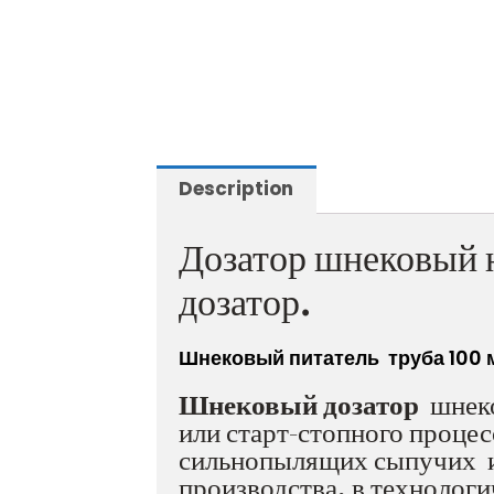
Description
Дозатор шнековый 
дозатор.
Шнековый питатель труба 100 
Шнековый
дозатор
шнеко
или старт-стопного проце
сильнопылящих сыпучих и
производства, в технологи