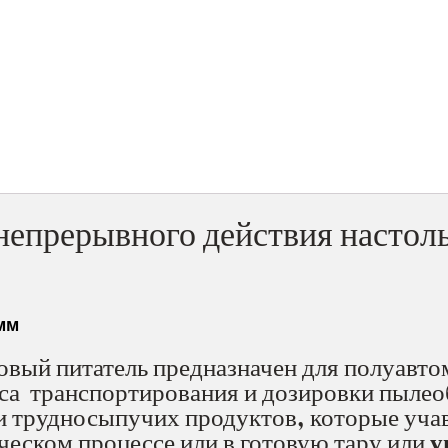
непрерывного действия насто
мм
вый питатель предназначен для полуавто
сса транспортирования и дозировки пыл
 трудносыпучих продуктов, которые учав
ческом процессе или в готовую тару или
у